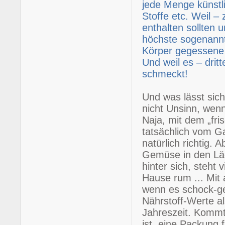
jede Menge künstl
Stoffe etc. Weil –
enthalten sollten 
höchste sogenannte
Körper gegessene 
Und weil es – dritt
schmeckt!
Und was lässt si
nicht Unsinn, wen
Naja, mit dem „fr
tatsächlich vom G
natürlich richtig.
Gemüse in den Läd
hinter sich, steht
Hause rum ... Mit
wenn es schock-gef
Nährstoff-Werte al
Jahreszeit. Kommt
ist, eine Packung