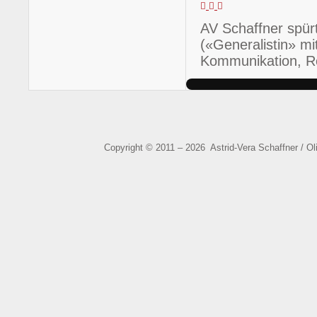
Updates
Abo
Astrid-
abonnieren
von
Vera
AV Schaffner sp
Updates
Schaffner
dieses
(«Generalistin» m
Autors
Kommunikation, Re
beenden
Copyright © 2011 – 2026 Astrid-Vera Schaffner / O