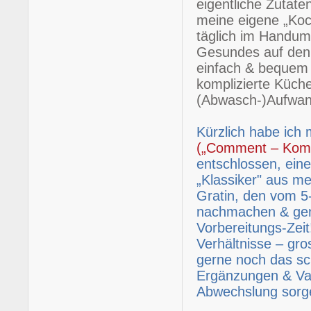
eigentliche Zutate
meine eigene „Koch
täglich im Handu
Gesundes auf den 
einfach & bequem
komplizierte Küche
(Abwasch-)Aufwan
Kürzlich habe ich
(„Comment – Komm
entschlossen, ein
„Klassiker" aus 
Gratin, den vom 5-
nachmachen & geni
Vorbereitungs-Zei
Verhältnisse – gr
gerne noch das sch
Ergänzungen & Var
Abwechslung sorg