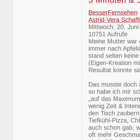
5 Minuten & 
BesserFernsehen
Astrid-Vera Schaff
Mittwoch, 20. Jun
10751 Aufrufe
Meine Mutter war e
immer nach Apfels
stand selten kein
(Eigen-Kreation mi
Resultat konnte s
Das musste doch a
so habe ich mir s
„auf das Maximum
wenig Zeit & Inte
den Tisch zaubern
Tiefkühl-Pizza, C
auch schon gab, we
oft mehr Geschmac