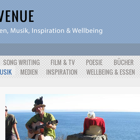
SONG WRITING
FILM & TV
POESIE
BÜCHER
USIK
MEDIEN
INSPIRATION
WELLBEING & ESSEN