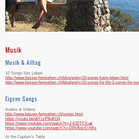
Musik
Musik & Alltag
10 Songs fürs Leben
http://www.besser-fernsehen.ch/blog/entry/10-songs-fuers-leben.html
http://www.besser-fernsehen.ch/blog/entry/10-songs-for-life-2-songs-for-s
Eigene Songs
Audios & Videos
http://www.besser-fernsehen.ch/songs.html
https://youtu.be/diYzzP9uKO4
https://www.youtube.com/watch?v=J-632TTJLak
https://www.youtube.com/watch?v=DQU5ocO-HXs
At the Captain’s Table