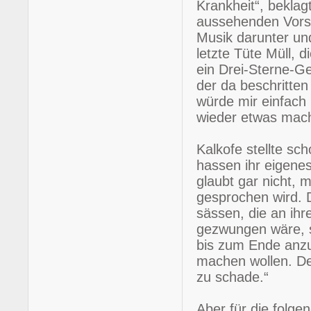
Krankheit“, beklag
aussehenden Vorsp
Musik darunter un
letzte Tüte Müll, 
ein Drei-Sterne-Ger
der da beschritten
würde mir einfac
wieder etwas mach
Kalkofe stellte sc
hassen ihr eigene
glaubt gar nicht, 
gesprochen wird. D
sässen, die an ih
gezwungen wäre, 
bis zum Ende anzu
machen wollen. De
zu schade.“
Aber für die folge