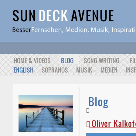
HOME & VIDEOS
BLOG
SONG WRITING
FI
ENGLISH
SOPRANOS
MUSIK
MEDIEN
INS
Blog
Oliver Kalkof