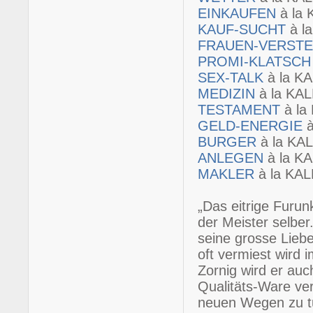
EINKAUFEN
à la
KAUF-SUCHT
à l
FRAUEN-VERST
PROMI-KLATSC
SEX-TALK
à la K
MEDIZIN
à la KA
TESTAMENT
à l
GELD-ENERGIE
BURGER
à la K
ANLEGEN
à la K
MAKLER
à la KA
„Das eitrige Furu
der Meister selbe
seine grosse Lieb
oft vermiest wird i
Zornig wird er au
Qualitäts-Ware ver
neuen Wegen zu tu